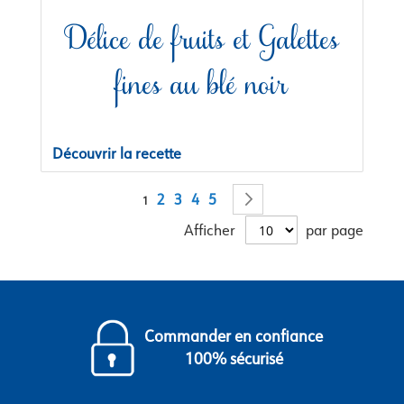
Délice de fruits et Galettes
fines au blé noir
Découvrir la recette
Page
Page
Page
Page
Page
Page
Suivant
2
3
4
5
Vous lisez actuellement la page
1
Afficher
par page
Commander en confiance
100% sécurisé