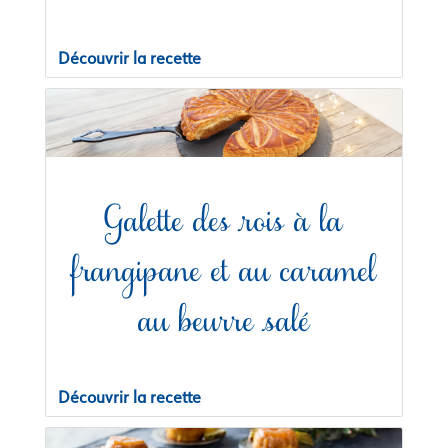
Découvrir la recette
Galette des rois à la
frangipane et au caramel
au beurre salé
Découvrir la recette