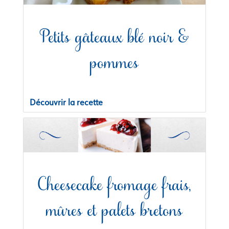
Petits gâteaux blé noir &
pommes
Découvrir la recette
Cheesecake fromage frais,
mûres et palets bretons