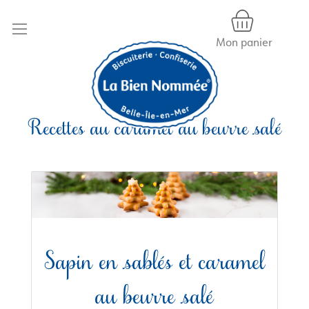
Mon panier
Allez
Recettes au caramel au beurre salé
au
contenu
Sapin en sablés et caramel
au beurre salé