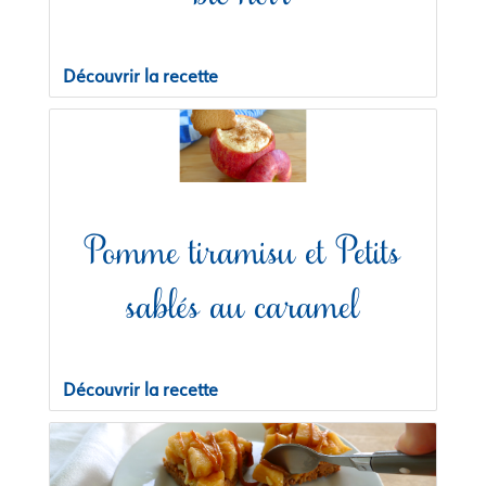
Découvrir la recette
Pomme tiramisu et Petits
sablés au caramel
Découvrir la recette