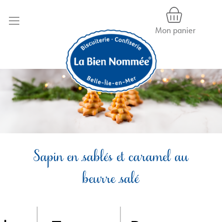
Mon panier
Allez
au
contenu
Sapin en sablés et caramel au
beurre salé