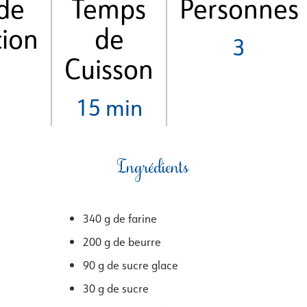
de
Temps
Personnes
tion
de
3
Cuisson
15 min
Ingrédients
340 g de farine
200 g de beurre
90 g de sucre glace
30 g de sucre